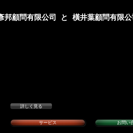
 彥邦顧問有限公司 と 橫井葉顧問有限
私達は、長年に渡り国際的な大手会計事務所で税
税協定、移転価格等の税務問題）に従事してきた
する資料を收集整理し、税務当局との交涉や折衝を
クライアントのベネフィットを獲得します。
橫井葉顧問有限公司
は登録された人材仲介サー
す。（登録証明書番号：北市就服字第0347號）
詳しく見る
サービス
お問い