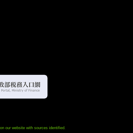
な法規や言語上の障
税務環境をより理解
い。
tal
n our website with sources identified.