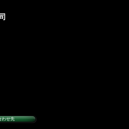
公司
務関連サービス（租
メンバーです。関連
行ない、 積極的に
ビス会社でもありま
合わせ先