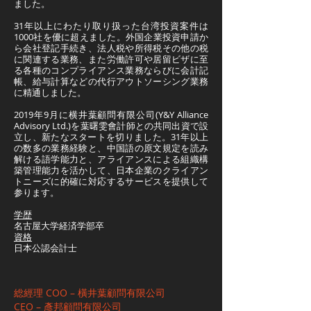
ました。
31年以上にわたり取り扱った台湾投資案件は
1000社を優に超えました。外国企業投資申請か
ら会社登記手続き、法人税や所得税その他の税
に関連する業務、また労働許可や居留ビザに至
る各種のコンプライアンス業務ならびに会計記
帳、給与計算などの代行アウトソーシング業務
に精通しました。
2019年9月に横井葉顧問有限公司(Y&Y Alliance
Advisory Ltd.)を葉曙雯會計師との共同出資で設
立し、新たなスタートを切りました。31年以上
の数多の業務経験と、中国語の原文規定を読み
解ける語学能力と、アライアンスによる組織構
築管理能力を活かして、日本企業のクライアン
トニーズに的確に対応するサービスを提供して
参ります。
学歴
名古屋大学経済学部卒
資格
日本公認会計士
総經理 COO – 橫井葉顧問有限公司
CEO – 彥邦顧問有限公司