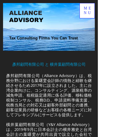
ME
ALLIANCE​
NU
ADVISORY
Tax Consulting Firms You Can Trust
彥邦顧問有限公司 と 横井葉顧問有限公司
彥邦顧問有限公司（Alliance Advisory）は、税
務分野における葉曙雯会計師の情熱と経験を継
続させるため2017年に設立されました。主に台
湾企業向けに、コンサルティング、源泉税率の
減免申請、租税協定適用に係る評価、移転価格
税制コンサル、税務D.D.、申請資料準備支援、
税務当局との対応又は顧客外部顧問との連携、
顧客従業員の研修などお客様の各種ニーズに対
してフレキシブルにサービスを提供します。
橫井葉顧問有限公司（Y&Y Alliance Advisory）
は、2019年9月に日本会計士の横井雅史と台湾
会計士の葉曙雯が共同出資で設立した会社で