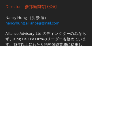
Director - 彥邦顧問有限公司
Nancy Hung （洪 滎 渲）
nancyhung.alliance@gmail.com
Alliance Advisory Ltd.のディレクターのみなら
ず、Xing De CPA Firmのリーダーも務めていま
す。18年以上にわたり税務関連業務に従事し、
特にIPO前の株式譲渡計画、資産承継・相続、
M＆A等、個人及び法人税の双方について豊富な
専門知識、経験を有しています。
経験
台新國際商業銀行理財商品處 マネージャ
ー
(2017 - 2019)
德勤財務顧問股份有限公司 プロジェクトシニア
マネージャー
(2014 - 2017)
勤業衆信聯合會計師事務所 稅務マネージャ
ー
(2002 - 2014)
衆信聯合會計師事務所/惠衆聯合會計師事務
所
(1999 - 2002)
学歴