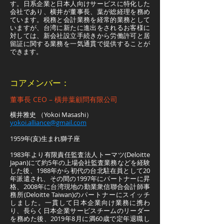
す。日系企業と日本人向けサービスに特化した
会社であり、横井が董事長、葉が総経理を務め
ています。税務と会計業務を経常的業務として
いますが、台湾に新たに進出をされるお客様に
対しては、新会社設立手続きから労働許可と居
留証に関する業務を一気通貫で提供することが
できます。
コアメンバー：
董事長 CEO – 橫井葉顧問有限公司
横井雅史 （Yokoi Masashi）
yokoi.alliance@gmail.com
1959年(亥)生まれ獅子座
1983年より有限責任監査法人トーマツ(Deloitte
Japan)にて約5年の上場会社監査業務などを経験
した後、1988年から初代の台北駐在員として20
年派遣され、その間の1997年にパートナーに昇
格、2008年に台湾現地の勤業衆信聯合会計師事
務所(Deloitte Taiwan)のパートナーにスイッチ
しました。一貫して日本企業向け業務に携わ
り、長らく日本企業サービスチームのリーダー
を務めた後、2019年8月に満60歳で定年退職し