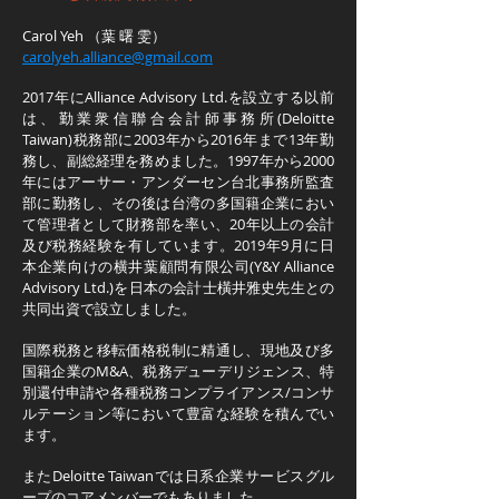
Carol Yeh （葉 曙 雯）
carolyeh.alliance@gmail.com
2017年にAlliance Advisory Ltd.を設立する以前
は、勤業衆信聯合会計師事務所(Deloitte
Taiwan)税務部に2003年から2016年まで13年勤
務し、副総経理を務めました。1997年から2000
年にはアーサー・アンダーセン台北事務所監査
部に勤務し、その後は台湾の多国籍企業におい
て管理者として財務部を率い、20年以上の会計
及び税務経験を有しています。2019年9月に日
本企業向けの横井葉顧問有限公司(Y&Y Alliance
Advisory Ltd.)を日本の会計士橫井雅史先生との
共同出資で設立しました。
国際税務と移転価格税制に精通し、現地及び多
国籍企業のM&A、税務デューデリジェンス、特
別還付申請や各種税務コンプライアンス/コンサ
ルテーション等において豊富な経験を積んでい
ます。
またDeloitte Taiwanでは日系企業サービスグル
ープのコアメンバーでもありました。