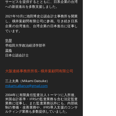
サービスを提供するとともに、日系企業の台湾
への新規進出を多数支援しました。
2021年10月に池田博史公認会計士事務所を開業
し、橫井葉顧問有限公司に参画。引き続き日系
企業の台湾進出、台湾企業の日本進出に従事し
ています。
学歴
早稲田大学政治経済学部卒
資格
日本公認会計士
大阪連絡事務所所長– 橫井葉顧問有限公司
​三上太典
（
Mikami Daisuke
）
mikami.alliance@gmail.com
2004年に有限責任監査法人トーマツに入所後、
米国会計基準・IFRSの監査業務を含む法定監査
業務に従事し、また監査業務以外にも、内部統
制の整備・改善業務や、IFRS導入支援のコンサ
ルティング業務も多数提供していました。