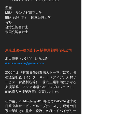
学歴
MBA サンノゼ州立大学
BBA（会計学） 国立台湾大学
資格
台湾公認会計士
米国公認会計士
東京連絡事務所所長– 橫井葉顧問有限公司
池田博史（いけだ ひろふみ）
ikeda.alliance@gmail.com
2005年より有限責任監査法人トーマツにて、各
種法定監査（インターネットメディア、人材サ
ービス、食品製造等）、株式上場準備にかかる
支援業務、アジア市場へのIPOプロジェクト、
IFRS導入支援業務等に従事しました。
その後、2014年から2019年までDeloitte台湾の
日系企業サービスグループに出向し、現地の日
系企業向けに監査、税務、各種アドバイザリー