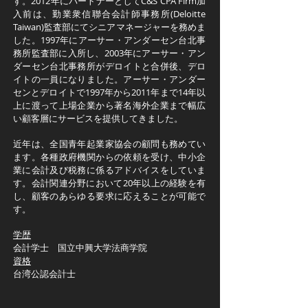
す。2012年にパートナーとしてC&S CPA Firm加
入前は、勤業衆信聯合会計師事務所(Deloitte
Taiwan)監査部にてシニアマネージャーを務めま
した。1997年にアーサー・アンダーセン台北事
務所監査部に入所し、2003年にアーサー・アン
ダーセン台北事務所がデロイトと合併後、デロ
イトの一員になりました。アーサー・アンダー
センとデロイトで1997年から2011年まで14年以
上に渡って上場企業から著名海外企業まで幅広
い顧客層にサービスを提供してきました。
近年は、全国青年起業家協会の顧問も務めてい
ます。各種政府機関からの依頼を受け、中小企
業に会計及び税務に係るアドバイスをしていま
す。会計関連分野において20年以上の経験を有
し、顧客のあらゆる要求に応えることが可能で
す。
学歴
会計学士 国立中興大学法商学院
資格
台湾公認会計士