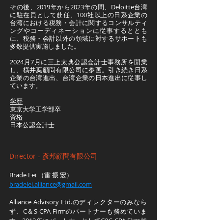
その後、2019年から2023年の間、Deloitte台湾
に駐在員として赴任、100社以上の日系企業の
台湾における税務・会計に関するコンサルティ
ングやコーディネーションに従事するととも
に、税務・会計以外の領域に対するサポートも
多数提供実施しました。
2024月7月に三上太典公認会計士事務所を開業
し、橫井葉顧問有限公司に参画。引き続き日系
企業の台湾進出、台湾企業の日本進出に従事し
ています。
学歴
東京大学工学部卒
資格
日本公認会計士
Director - 彥邦顧問有限公司
Brade Lei （雷 振 宏）
bradelei.alliance@gmail.com
Alliance Advisory Ltd.のディレクターのみなら
ず、C＆S CPA Firmのパートナーも務めていま