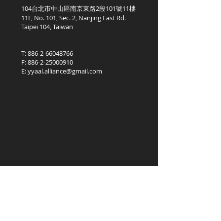
104台北市中山區南京東路2段101號11樓
11F, No. 101, Sec. 2, Nanjing East Rd.
Taipei 104, Taiwan
T:
886-2-66048766
F:
886-2-25000910
E:
yyaal.alliance@gmail.com