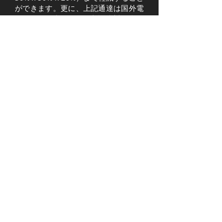
ができます。更に、上記通達は国外電
子役務提供者が源泉徴収課税対象所得
の計算に実際原価費用又は同業者標準
利益率を適用することも認めていま
す。
税法規又は租税協定に基づいて非台湾
源泉所得の認定又は営業利益課税控除
の申請も可能です。
Green Reefs, Shimen, New Taipei City
image source:
https://www.flickr.com/photos/12333120@N00/3679158837