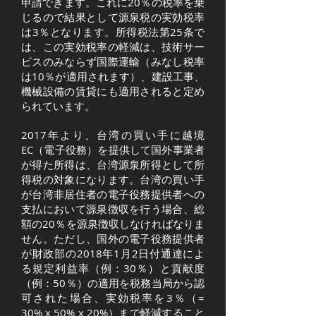
申請できます。これに20％の税率を乗
じるので結果として源泉税の実効税率
は3％となります。所得税法第25条で
は、この実効税率の軽減は、技術サー
ビスのみならず国際運輸（みなし税率
は10％が適用されます）、建設工事、
機械設備の賃貸にも適用されると定め
られています。
2017年より、台湾の買い手に越境
EC（電子役務）を提供して国外事業者
が得た所得は、台湾源泉所得として所
得税の対象になります。台湾の買い手
が台湾非居住者の電子役務提供者への
支払において源泉徴収を行う場合、総
額の20％を源泉徴収しなければなりま
せん。ただし、国外の電子役務提供者
が財政部の2018年1月2日付通達によ
る規定利益率（例：30％）と貢献度
（例：50％）の適用を税務当局から認
可された場合、実効税率を3％（=
30% x 50% x 20%）まで軽減すること