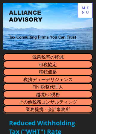
ME
ALLIANCE​
NU
ADVISORY
Tax Consulting Firms You Can Trust
源泉税率の軽減
租税協定
移転価格
税務デューデリジェンス
FINI税務代理人
越境EC税務
その他税務コンサルティング
業務提携 - 会計事務所
Reduced Withholding
Tax ("WHT") Rate