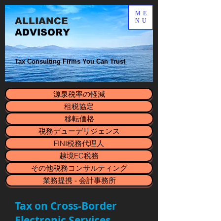
ME
ALLIANCE​
NU
ADVISORY
Tax Consulting Firms You Can Trust
源泉税率の軽減
租税協定
移転価格
税務デューデリジェンス
FINI税務代理人
越境EC税務
その他税務コンサルティング
業務提携 - 会計事務所
Tax on Cross-Border
Electronic Services