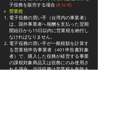
子役務を販売する場合
(B to B)
營業稅
​電子役務の買い手（台湾内の事業者）
は、国外事業者へ報酬を支払った翌期
開始日から15日以内に営業税を納付し
なければなりません。
電子役務の買い手が一般税額を計算す
る営業税申告事業者（401申告書対象
者）で、購入した役務が経営する事業
の課税対象商品又は役務にのみ使用さ
れる場合、当該役務は営業税を免除さ
れます。電子役務の買い手が免税商品
又は役務にも従事する兼営営業者の場
合、関連規定に従って納付営業税額が
計算されます。
所得稅
​電子役務の買い手は、支払額に応じて
20％の源泉徴収をしなければなりませ
ん。
2017年度より、上記外国事業者が税
務当局から課税所得の計算にあたって