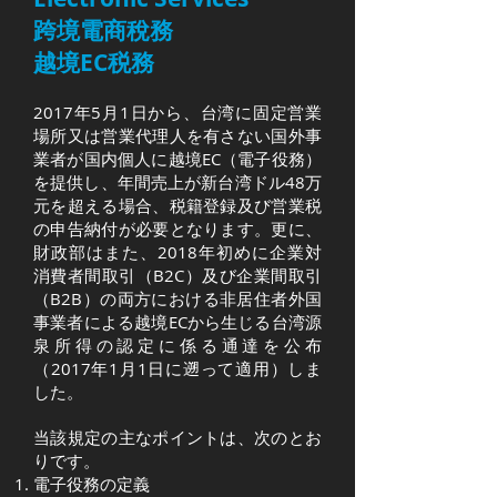
跨境電商稅務
越境EC税務
2017年5月1日から、台湾に固定営業
場所又は営業代理人を有さない国外事
業者が国内個人に越境EC（電子役務）
を提供し、年間売上が新台湾ドル48万
元を超える場合、税籍登録及び営業税
の申告納付が必要となります。更に、
財政部はまた、2018年初めに企業対
消費者間取引（B2C）及び企業間取引
（B2B）の両方における非居住者外国
事業者による越境ECから生じる台湾源
泉所得の認定に係る通達を公布
（2017年1月1日に遡って適用）しま
した。
当該規定の主なポイントは、次のとお
りです。
電子役務の定義