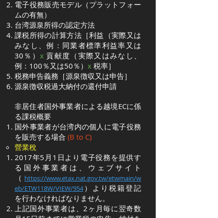
電子役務販売モデル（プラットフォー
ムの有無）
台湾源泉所得の認定方法
課税所得の計算方法［利益（実際又は
みなし、例：同業者標準利益率又は
30％）
x
貢献度（実際又はみなし、
例：100％又は50％）
x
税率］
税務申告義務［源泉徴収又は申告］
源泉徴収税過大納付の還付申請
非居住者国外事業者による越境ECに係
る課税概要
国外事業者が台湾内の個人に電子役務
を販売する場合
(B to C)
營業稅
2017年5月1日より電子役務を提供す
る国外事業者は、ウェブサイト
（
https://www.etax.nat.gov.tw/etwmain/w
）より税籍登記
eb/ETW118W/VIEW/954
を行わなければなりません。
上記国外事業者は、2ヶ月毎に翌奇数